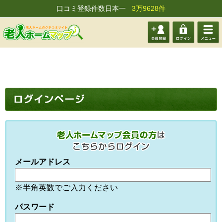
口コミ登録件数日本一
3万9628件
会員登
ログイ
メニュ
録する
ン
ー
メールアドレス
※半角英数でご入力ください
パスワード