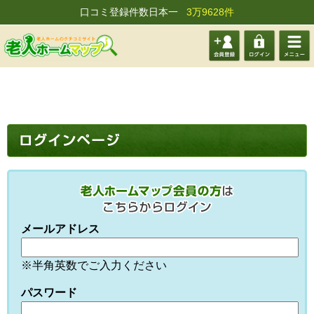
口コミ登録件数日本一
3万9628件
会員登
ログイ
メニュ
録する
ン
ー
メールアドレス
※半角英数でご入力ください
パスワード