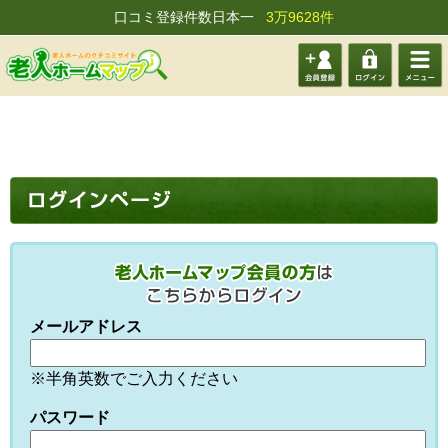
口コミ登録件数日本一
3万9628件
会員登
ログイ
メニュ
録する
ン
ー
メールアドレス
※半角英数でご入力ください
パスワード