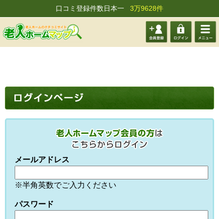
口コミ登録件数日本一
3万9628件
会員登
ログイ
メニュ
録する
ン
ー
メールアドレス
※半角英数でご入力ください
パスワード