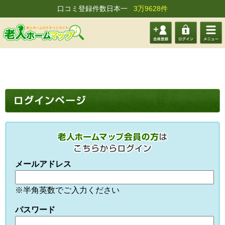
口コミ登録件数日本一
3万9628件
会員登
ログイ
メニュ
録する
ン
ー
メールアドレス
※半角英数でご入力ください
パスワード